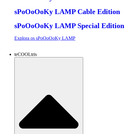
sPoOoOoKy LAMP Cable Edition
sPoOoOoKy LAMP Special Edition
Explora os sPoOoOoKy LAMP
teCOOLtris