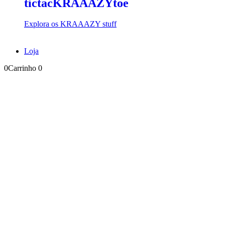
tictacKRAAAZYtoe
Explora os KRAAAZY stuff
Loja
0
Carrinho
0