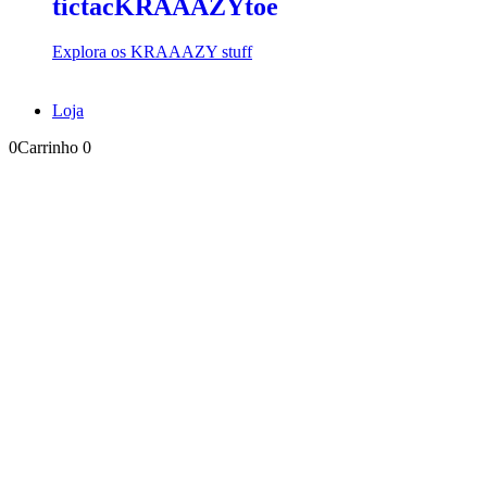
tictacKRAAAZYtoe
Explora os KRAAAZY stuff
Loja
0
Carrinho
0