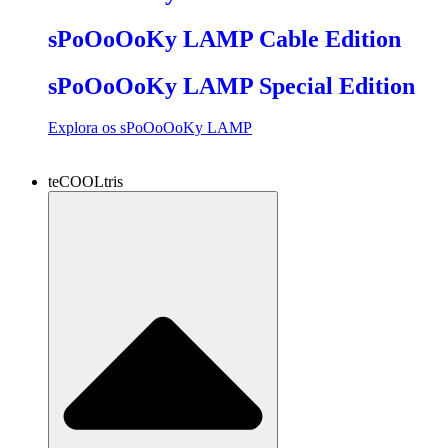
sPoOoOoKy LAMP Cable Edition
sPoOoOoKy LAMP Special Edition
Explora os sPoOoOoKy LAMP
teCOOLtris