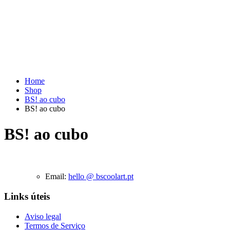
Home
Shop
BS! ao cubo
BS! ao cubo
BS! ao cubo
Email:
hello @ bscoolart.pt
Links úteis
Aviso legal
Termos de Serviço