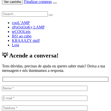
Finalizar compras
Ver carrinho
cooL’AMP
sPoOoOoKy LAMP
teCOOLtris
BS! ao cubo
KRAAAZY stuff
Loja
💡 Acende a conversa!
Tens dúvidas, precisas de ajuda ou queres saber mais? Deixa a tua
mensagem e nós iluminamos a resposta.