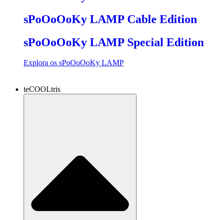
sPoOoOoKy LAMP Cable Edition
sPoOoOoKy LAMP Special Edition
Explora os sPoOoOoKy LAMP
teCOOLtris