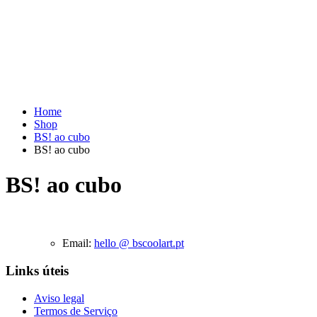
Home
Shop
BS! ao cubo
BS! ao cubo
BS! ao cubo
Email:
hello @ bscoolart.pt
Links úteis
Aviso legal
Termos de Serviço