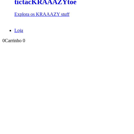
tictacKRAAAZYtoe
Explora os KRAAAZY stuff
Loja
0
Carrinho
0