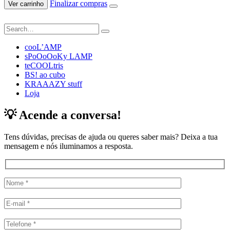
Finalizar compras
Ver carrinho
cooL’AMP
sPoOoOoKy LAMP
teCOOLtris
BS! ao cubo
KRAAAZY stuff
Loja
💡 Acende a conversa!
Tens dúvidas, precisas de ajuda ou queres saber mais? Deixa a tua
mensagem e nós iluminamos a resposta.