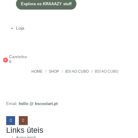
Explora os KRAAAZY stuff
Loja
Carrinho
0
0
HOME
SHOP
BS! AO CUBO
BS! AO CUBO
Email:
hello @ bscoolart.pt
Links úteis
Aviso legal