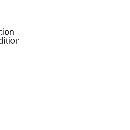
tion
ition