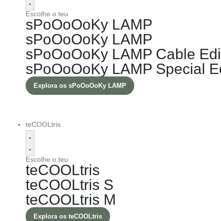
Escolhe o teu
sPoOoOoKy LAMP
sPoOoOoKy LAMP
sPoOoOoKy LAMP Cable Edi
sPoOoOoKy LAMP Special Ed
Explora os sPoOoOoKy LAMP
teCOOLtris
Escolhe o teu
teCOOLtris
teCOOLtris S
teCOOLtris M
Explora os teCOOLtris