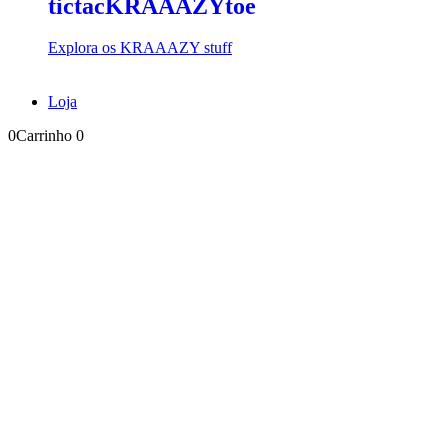
tictacKRAAAZYtoe
Explora os KRAAAZY stuff
Loja
0
Carrinho
0