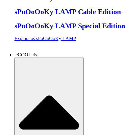
sPoOoOoKy LAMP Cable Edition
sPoOoOoKy LAMP Special Edition
Explora os sPoOoOoKy LAMP
teCOOLtris