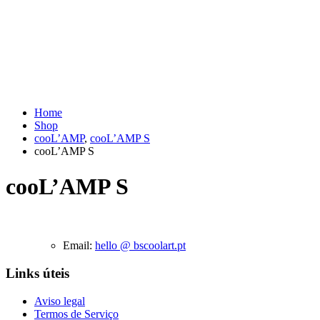
Home
Shop
cooL’AMP
,
cooL’AMP S
cooL’AMP S
cooL’AMP S
Email:
hello @ bscoolart.pt
Links úteis
Aviso legal
Termos de Serviço