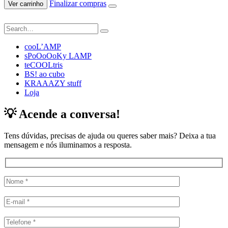
Finalizar compras
Ver carrinho
cooL’AMP
sPoOoOoKy LAMP
teCOOLtris
BS! ao cubo
KRAAAZY stuff
Loja
💡 Acende a conversa!
Tens dúvidas, precisas de ajuda ou queres saber mais? Deixa a tua
mensagem e nós iluminamos a resposta.