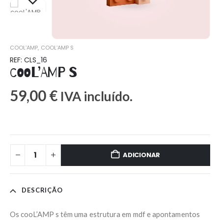
COOL’AMP
,
COOL’AMP S
REF: CLS_16
cooL’AMP S
59,00
€
IVA incluído.
ADICIONAR
DESCRIÇÃO
Os cooL’AMP s têm uma estrutura em mdf e apontamentos