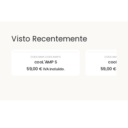
Visto Recentemente
COOL’AMP
,
COOL’AMP S
COOL’AMP
,
COOL’
cooL'AMP S
cooL'AMP
59,00
€
59,00
€
IVA incluído.
IVA in