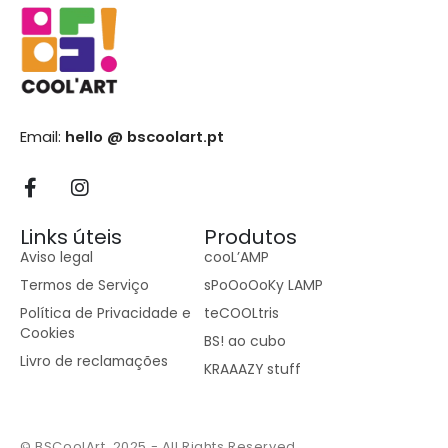
Email:
hello @ bscoolart.pt
Links úteis
Produtos
Aviso legal
cooL’AMP
Termos de Serviço
sPoOoOoKy LAMP
Política de Privacidade e
teCOOLtris
Cookies
BS! ao cubo
Livro de reclamações
KRAAAZY stuff
© BSCoolArt. 2025 - All Rights Reserved