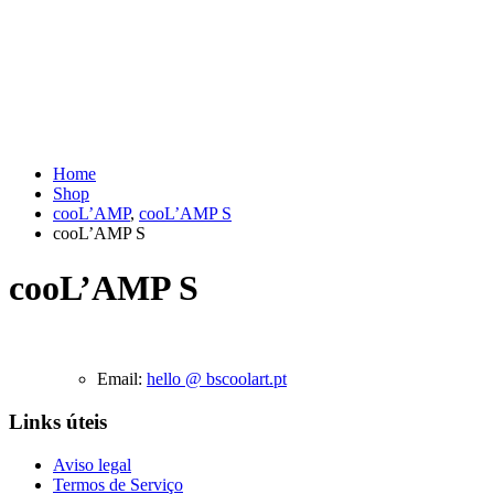
Home
Shop
cooL’AMP
,
cooL’AMP S
cooL’AMP S
cooL’AMP S
Email:
hello @ bscoolart.pt
Links úteis
Aviso legal
Termos de Serviço