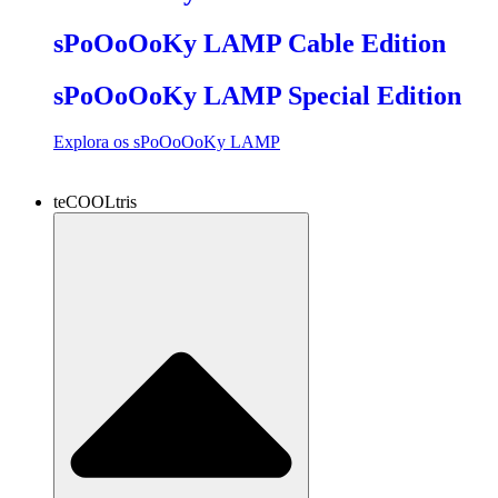
sPoOoOoKy LAMP Cable Edition
sPoOoOoKy LAMP Special Edition
Explora os sPoOoOoKy LAMP
teCOOLtris