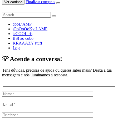
Finalizar compras
Ver carrinho
cooL’AMP
sPoOoOoKy LAMP
teCOOLtris
BS! ao cubo
KRAAAZY stuff
Loja
💡 Acende a conversa!
Tens dúvidas, precisas de ajuda ou queres saber mais? Deixa a tua
mensagem e nós iluminamos a resposta.