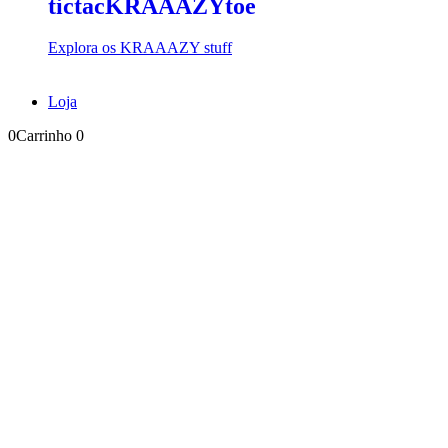
tictacKRAAAZYtoe
Explora os KRAAAZY stuff
Loja
0
Carrinho
0