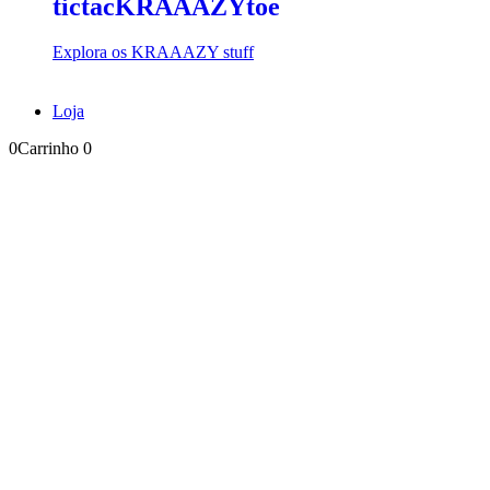
tictacKRAAAZYtoe
Explora os KRAAAZY stuff
Loja
0
Carrinho
0