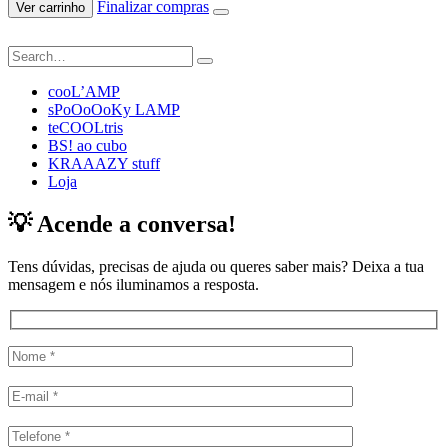
Finalizar compras
Ver carrinho
cooL’AMP
sPoOoOoKy LAMP
teCOOLtris
BS! ao cubo
KRAAAZY stuff
Loja
💡 Acende a conversa!
Tens dúvidas, precisas de ajuda ou queres saber mais? Deixa a tua
mensagem e nós iluminamos a resposta.