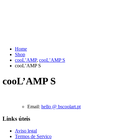
Home
Shop
cooL’AMP
,
cooL’AMP S
cooL’AMP S
cooL’AMP S
Email:
hello @ bscoolart.pt
Links úteis
Aviso legal
Termos de Serviço