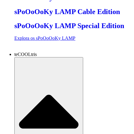
sPoOoOoKy LAMP Cable Edition
sPoOoOoKy LAMP Special Edition
Explora os sPoOoOoKy LAMP
teCOOLtris