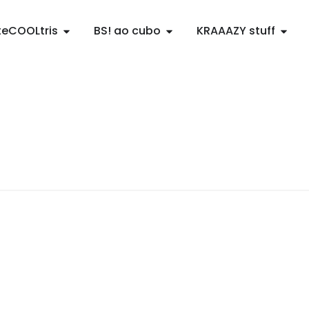
teCOOLtris
BS! ao cubo
KRAAAZY stuff