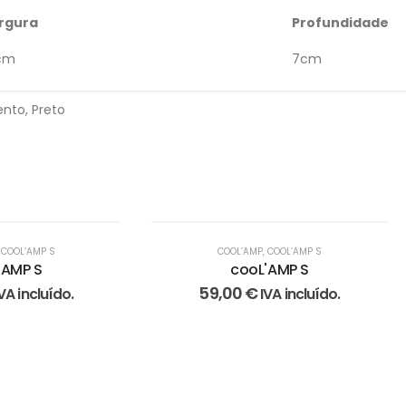
rgura
Profundidade
cm
7cm
nto, Preto
,
COOL’AMP S
COOL’AMP
,
COOL’AMP S
'AMP S
cooL'AMP S
59,00
€
VA incluído.
IVA incluído.