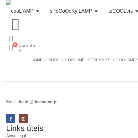
cooL'AMP
sPoOoOoKy LAMP
teCOOLtris
0
Carrinho
0
HOME
SHOP
COOL’AMP
,
COOL’AMP S
COOL’AMP 
Email:
hello @ bscoolart.pt
Links úteis
Aviso legal