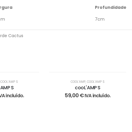
rgura
Profundidade
cm
7cm
erde Cactus
,
COOL’AMP S
COOL’AMP
,
COOL’AMP S
'AMP S
cooL'AMP S
59,00
€
VA incluído.
IVA incluído.