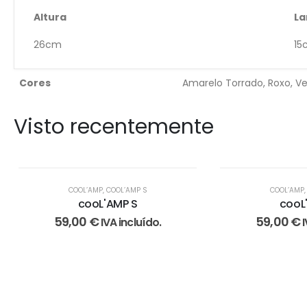
Altura
La
26cm
15
Cores
Amarelo Torrado, Roxo, V
Visto recentemente
COOL’AMP
,
COOL’AMP S
COOL’AMP
cooL'AMP S
cooL
59,00
€
59,00
€
IVA incluído.
I