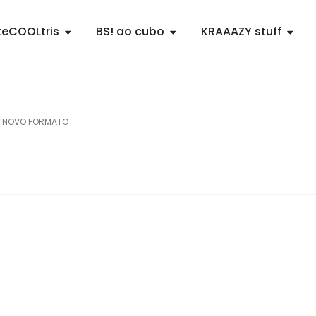
teCOOLtris
BS! ao cubo
KRAAAZY stuff
S NOVO FORMATO