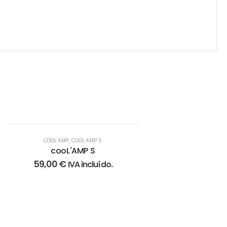
COOL’AMP
,
COOL’AMP S
cooL'AMP S
59,00
€
IVA incluído.