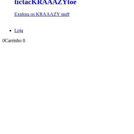
tictacKRAAAZYtoe
Explora os KRAAAZY stuff
Loja
0
Carrinho
0