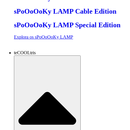
sPoOoOoKy LAMP Cable Edition
sPoOoOoKy LAMP Special Edition
Explora os sPoOoOoKy LAMP
teCOOLtris